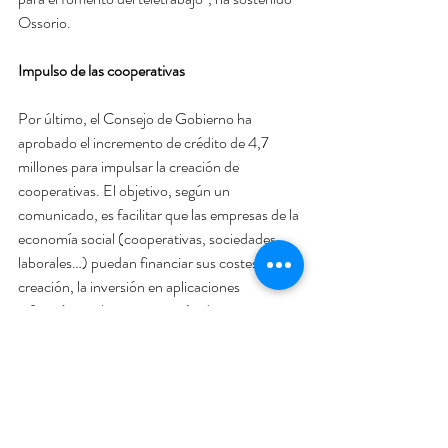
Ossorio.
Impulso de las cooperativas
Por último, el Consejo de Gobierno ha 
aprobado el incremento de crédito de 4,7 
millones para impulsar la creación de 
cooperativas. El objetivo, según un 
comunicado, es facilitar que las empresas de la 
economía social (cooperativas, sociedades 
laborales…) puedan financiar sus costes de 
creación, la inversión en aplicaciones 
informáticas, la incorporación de socios a 
estas entidades o la contratación indefinida de 
asesores a jornada completa.
Todas son subvenciones directas, son 
indefinidas y se pueden solicitar en cualquier 