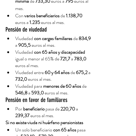
mínima
 de 
733,30
 euros a 
795
 euros al 
mes.
Con 
varios beneficiarios
 de 
1.138,70
euros a 
1.235
 euros al mes.
Pensión de viudedad
Viudedad 
con cargas familiares 
de 
834,9
a 
905,5
 euros al mes.
Viudedad 
con 65 años y discapacidad
igual o menor al 65% de 
721,7
 a 
783,0
euros al mes.
Viudedad entre 
60 y 64 años 
de 
675,2
 a 
732,0
 euros al mes.
Viudedad para 
menores de 60 años 
de 
546,8
 a 
593,0
 euros al mes.
Pensión en favor de familiares
Por 
beneficiario 
pasa de 
220,70
 a 
239,37
 euros al mes.
Si no existe viuda ni huérfano pensionistas
Un solo beneficiario 
con 65 años
 pasa 