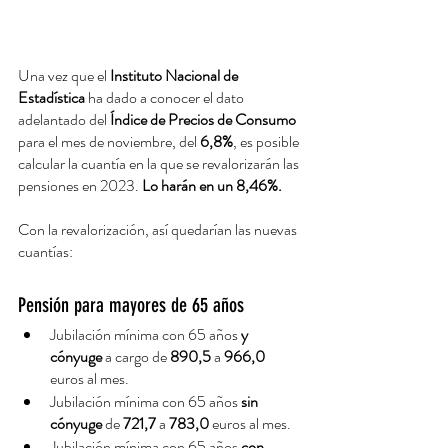
Una vez que el 
Instituto Nacional de 
Estadística
 ha dado a conocer el dato 
adelantado del
 Índice de Precios de Consumo
para el mes de noviembre, del
 6,8%
, es posible 
calcular la cuantía en la que se revalorizarán las 
pensiones en 2023. 
Lo harán en un 8,46%.
Con la revalorización, así quedarían las nuevas 
cuantías:
Pensión para mayores de 65 años
Jubilación mínima con 65 años 
y 
cónyuge
 a cargo de 
890,5
 a 
966,0
euros al mes.
Jubilación mínima con 65 años
 sin 
cónyuge
 de 
721,7
 a 
783,0
 euros al mes.
Jubilación mínima con 65 años 
con 