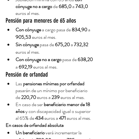
cónyuge no a cargo
 de 
685,0
 a 
743,0
euros al mes.
Pensión para menores de 65 años
Con cónyuge
 a cargo pasa de 
834,90
 a 
905,53
 euros al mes.
Sin cónyuge
 pasa de 
675,20
 a 
732,32
euros al mes.
Con cónyuge no a cargo
 pasa de 
638,20
a 
692,19
 euros al mes.
Pensión de orfandad
Las 
pensiones mínimas por orfandad
pasarán de un mínimo por beneficiario 
de 
220,70
 euros a 
239
 euros al mes.
En caso de ser 
beneficiario menor de 18 
años
 y con discapacidad igual o superior 
al 65% de 
434
 euros a 
471
 euros al mes.
En casos de orfandad absoluta
Un beneficiario
 verá incrementar la 