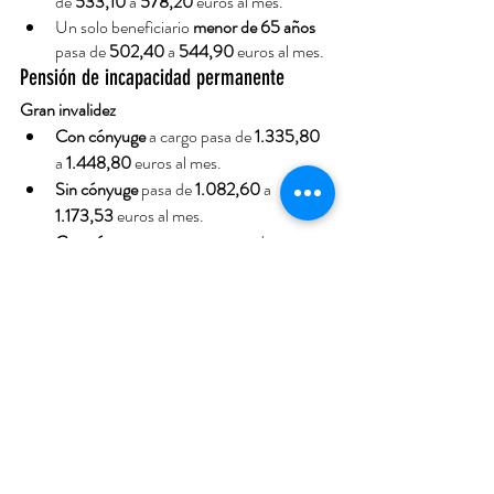
de 
533,10
 a 
578,20
 euros al mes.
Un solo beneficiario 
menor de 65 años
pasa de 
502,40
 a 
544,90
 euros al mes.
Pensión de incapacidad permanente
Gran invalidez
Con cónyuge
 a cargo pasa de 
1.335,80
a 
1.448,80
 euros al mes.
Sin cónyuge
 pasa de 
1.082,60
 a 
1.173,53
 euros al mes.
Con cónyuge no a cargo
 pasa de
1.027,50
 a 
1.113,88
 euros al mes.
Fuente:
Ondacero.es
Entradas recientes
Ver todo