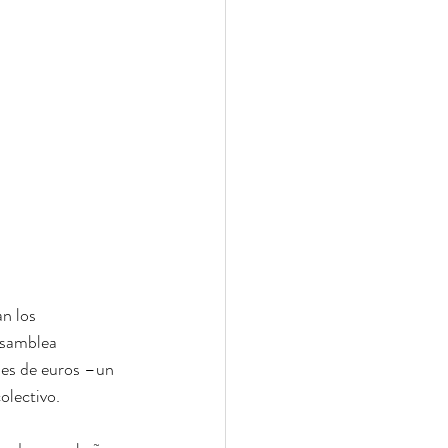
n los 
Asamblea 
nes de euros –un 
olectivo.