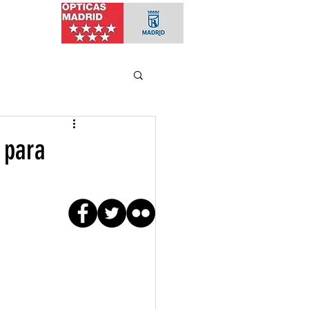
to
 para