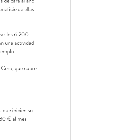
 de cara al año 
eficie de ellas 
zar los 6.200 
n una actividad 
jemplo.
 Cero, que cubre 
que inicien su 
480 € al mes 