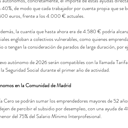
s autónomos, concretamente, el importe de estas ayudas directas
 40%, de modo que cada trabajador por cuenta propia que se ben
600 euros, frente a los 4.000 € actuales.
además, la cuantía que hasta ahora era de 4.580 € podría alcan
iales engloban a colectivos vulnerables, como quienes emprenda
 o tengan la consideración de parados de larga duración, por e
uevo autónomo de 2026 serán compatibles con la llamada Tarifa
 la Seguridad Social durante el primer año de actividad.
ónomos en la Comunidad de Madrid
a Cero se podrán sumar los emprendedores mayores de 52 años 
 dejen de percibir el subsidio por desempleo, con una ayuda de 
menor del 75% del Salario Mínimo Interprofesional.